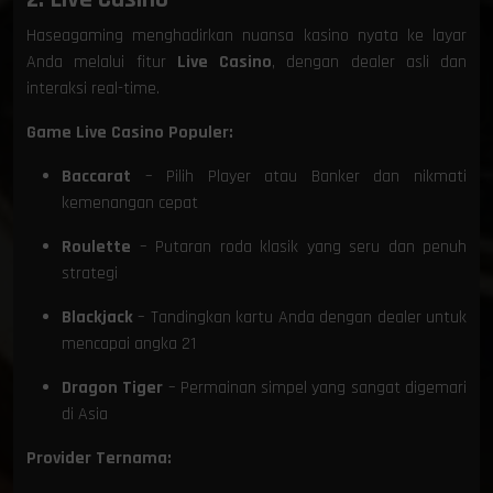
Haseagaming menghadirkan nuansa kasino nyata ke layar
Anda melalui fitur
Live Casino
, dengan dealer asli dan
interaksi real-time.
Game Live Casino Populer:
Baccarat
– Pilih Player atau Banker dan nikmati
kemenangan cepat
Roulette
– Putaran roda klasik yang seru dan penuh
strategi
Blackjack
– Tandingkan kartu Anda dengan dealer untuk
mencapai angka 21
Dragon Tiger
– Permainan simpel yang sangat digemari
di Asia
Provider Ternama: