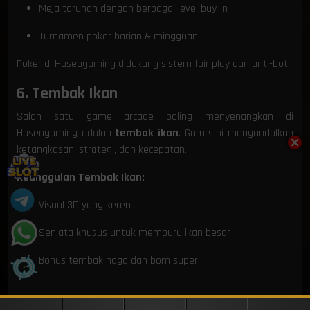
Meja taruhan dengan berbagai level buy-in
Turnamen poker harian & mingguan
Poker di Haseagaming didukung sistem fair play dan anti-bot.
6. Tembak Ikan
Salah satu game arcade paling menyenangkan di
Haseagaming adalah
tembak ikan
. Game ini mengandalkan
ketangkasan, strategi, dan kecepatan.
Keunggulan Tembak Ikan:
Visual 3D yang keren
Senjata khusus untuk memburu ikan besar
Bonus tembak naga dan bom super