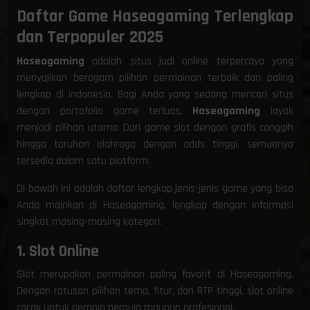
Daftar Game Haseagaming Terlengkap
dan Terpopuler 2025
Haseagaming
adalah situs judi online terpercaya yang
menyajikan beragam pilihan permainan terbaik dan paling
lengkap di Indonesia. Bagi Anda yang sedang mencari situs
dengan portofolio game terluas,
Haseagaming
layak
menjadi pilihan utama. Dari game slot dengan grafis canggih
hingga taruhan olahraga dengan odds tinggi, semuanya
tersedia dalam satu platform.
Di bawah ini adalah daftar lengkap jenis-jenis game yang bisa
Anda mainkan di Haseagaming, lengkap dengan informasi
singkat masing-masing kategori.
1. Slot Online
Slot merupakan permainan paling favorit di Haseagaming.
Dengan ratusan pilihan tema, fitur, dan RTP tinggi, slot online
cocok untuk pemain pemula maupun profesional.