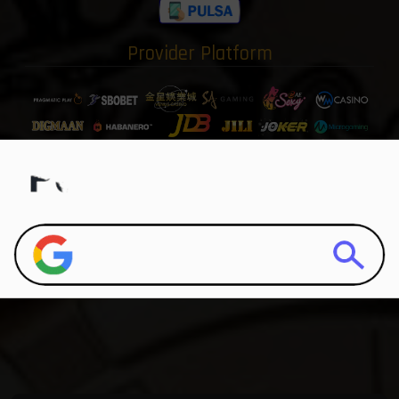
Provider Platform