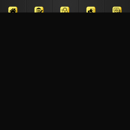
Copyright ©
haseagaming
, All rights reserved.
Home
Daftar
Login
Promosi
Livechat